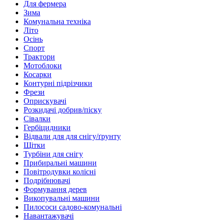
Для фермера
Зима
Комунальна техніка
Літо
Осінь
Спорт
Трактори
Мотоблоки
Косарки
Контурні підрізчики
Фрези
Оприскувачі
Розкидачі добрив/піску
Сівалки
Гербіцидники
Відвали для для снігу/ґрунту
Щітки
Турбіни для снігу
Прибиральні машини
Повітродувки колісні
Подрібнювачі
Формування дерев
Викопувальні машини
Пилососи садово-комунальні
Навантажувачі