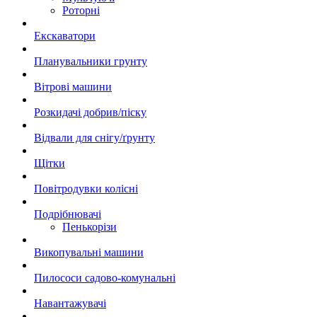
Роторні
Екскаватори
Планувальники грунту
Вітрові машини
Розкидачі добрив/піску
Відвали для снігу/ґрунту
Щітки
Повітродувки колісні
Подрібнювачі
Пенькорізи
Викопувальні машини
Пилососи садово-комунальні
Навантажувачі