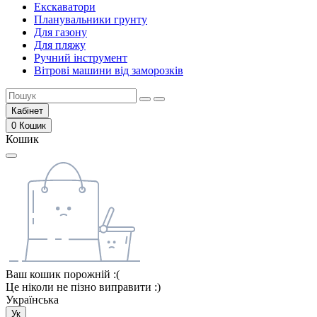
Екскаватори
Планувальники грунту
Для газону
Для пляжу
Ручний інструмент
Вітрові машини від заморозків
Кабінет
0
Кошик
Кошик
Ваш кошик порожній :(
Це ніколи не пізно виправити :)
Українська
Ук