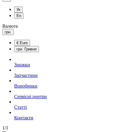
Ук
En
Валюта
грн.
€
Euro
грн.
Гривня
Знижки
Запчастини
Виробники
Сервісні центри
Статті
Контакти
1/1