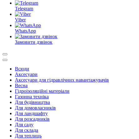
Telegram
Viber
WhatsApp
Замовити дзвінок
Всюди
Аксесуари
Аксесуари для гідравлічних навантажувачів
Весна
Гідроізоляційні матеріали
Газонна техніка
Для будівництва
Для домовласників
Для ландшафту
Для розсадників
Для саду
Для склада
Для теплиць