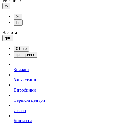
Українська
Ук
Ук
En
Валюта
грн.
€
Euro
грн.
Гривня
Знижки
Запчастини
Виробники
Сервісні центри
Статті
Контакти