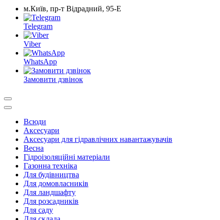
м.Київ, пр-т Відрадний, 95-Е
Telegram
Viber
WhatsApp
Замовити дзвінок
Всюди
Аксесуари
Аксесуари для гідравлічних навантажувачів
Весна
Гідроізоляційні матеріали
Газонна техніка
Для будівництва
Для домовласників
Для ландшафту
Для розсадників
Для саду
Для склада