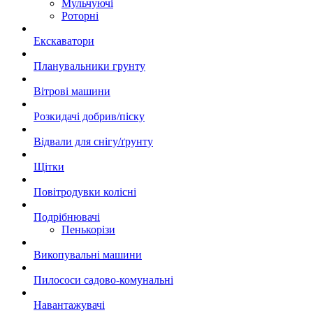
Мульчуючі
Роторні
Екскаватори
Планувальники грунту
Вітрові машини
Розкидачі добрив/піску
Відвали для снігу/ґрунту
Щітки
Повітродувки колісні
Подрібнювачі
Пенькорізи
Викопувальні машини
Пилососи садово-комунальні
Навантажувачі