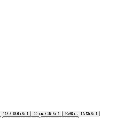
с. / 13,5-18,6 кВт
1
20 к.с. / 15кВт
4
20/60 к.с. 14/43кВт
1