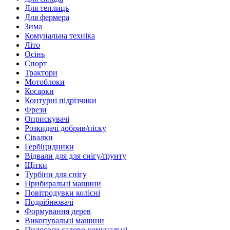
Для теплиць
Для фермера
Зима
Комунальна техніка
Літо
Осінь
Спорт
Трактори
Мотоблоки
Косарки
Контурні підрізчики
Фрези
Оприскувачі
Розкидачі добрив/піску
Сівалки
Гербіцидники
Відвали для для снігу/ґрунту
Щітки
Турбіни для снігу
Прибиральні машини
Повітродувки колісні
Подрібнювачі
Формування дерев
Викопувальні машини
Пилососи садово-комунальні