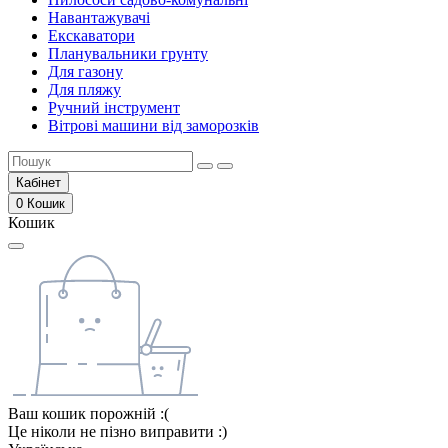
Навантажувачі
Екскаватори
Планувальники грунту
Для газону
Для пляжу
Ручний інструмент
Вітрові машини від заморозків
Кабінет
0
Кошик
Кошик
Ваш кошик порожній :(
Це ніколи не пізно виправити :)