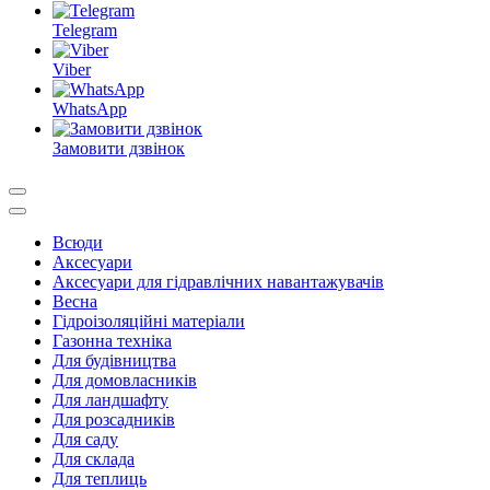
Telegram
Viber
WhatsApp
Замовити дзвінок
Всюди
Аксесуари
Аксесуари для гідравлічних навантажувачів
Весна
Гідроізоляційні матеріали
Газонна техніка
Для будівництва
Для домовласників
Для ландшафту
Для розсадників
Для саду
Для склада
Для теплиць