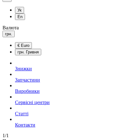
Ук
En
Валюта
грн.
€
Euro
грн.
Гривня
Знижки
Запчастини
Виробники
Сервісні центри
Статті
Контакти
1/1