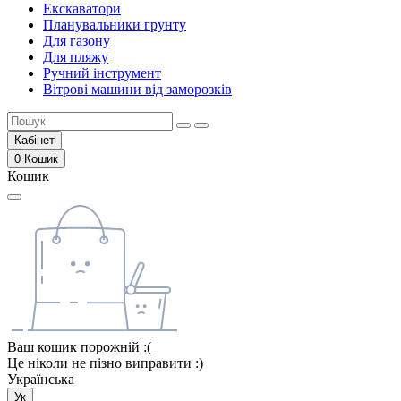
Екскаватори
Планувальники грунту
Для газону
Для пляжу
Ручний інструмент
Вітрові машини від заморозків
Кабінет
0
Кошик
Кошик
Ваш кошик порожній :(
Це ніколи не пізно виправити :)
Українська
Ук