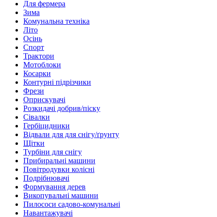
Для фермера
Зима
Комунальна техніка
Літо
Осінь
Спорт
Трактори
Мотоблоки
Косарки
Контурні підрізчики
Фрези
Оприскувачі
Розкидачі добрив/піску
Сівалки
Гербіцидники
Відвали для для снігу/ґрунту
Щітки
Турбіни для снігу
Прибиральні машини
Повітродувки колісні
Подрібнювачі
Формування дерев
Викопувальні машини
Пилососи садово-комунальні
Навантажувачі