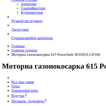
Аератори
Скарифікатори
Культиватори
Ручний інструмент
Аксесуари
Гідроізоляційні матеріали
Головна
Газонна техніка
Моторна газонокосарка 615 PowerSafe HONDA GP160
Моторна газонокосарка 615 
Все про товар
Опис
Характеристики
0
Відгуки
0
Питання - відповідь