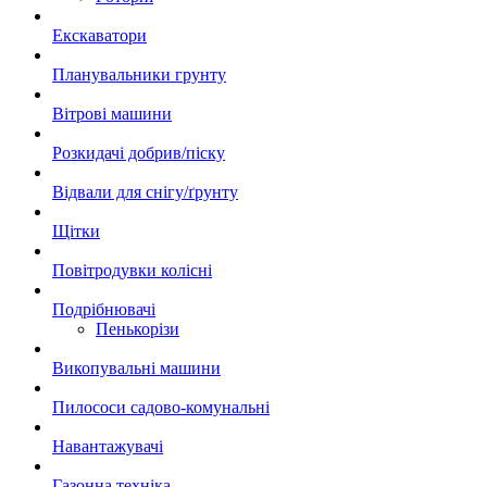
Екскаватори
Планувальники грунту
Вітрові машини
Розкидачі добрив/піску
Відвали для снігу/ґрунту
Щітки
Повітродувки колісні
Подрібнювачі
Пенькорізи
Викопувальні машини
Пилососи садово-комунальні
Навантажувачі
Газонна техніка