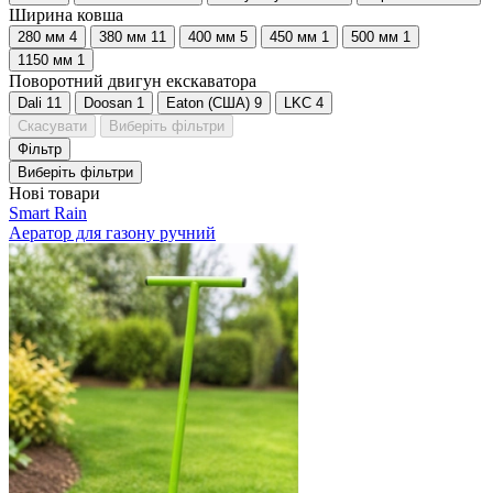
Ширина ковша
280 мм
4
380 мм
11
400 мм
5
450 мм
1
500 мм
1
1150 мм
1
Поворотний двигун екскаватора
Dali
11
Doosan
1
Eaton (США)
9
LKC
4
Скасувати
Виберіть фільтри
Фільтр
Виберіть фільтри
Нові товари
Smart Rain
Аератор для газону ручний