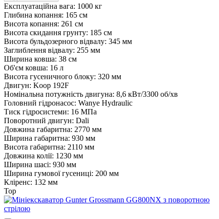
Експлуатаційна вага:
1000 кг
Глибина копання:
165 см
Висота копання:
261 см
Висота скидання грунту:
185 см
Висота бульдозерного відвалу:
345 мм
Заглиблення відвалу:
255 мм
Ширина ковша:
38 см
Об'єм ковша:
16 л
Висота гусеничного блоку:
320 мм
Двигун:
Koop 192F
Номінальна потужність двигуна:
8,6 кВт/3300 об/хв
Головний гідронасос:
Wanye Hydraulic
Тиск гідросистеми:
16 МПа
Поворотний двигун:
Dali
Довжина габаритна:
2770 мм
Ширина габаритна:
930 мм
Висота габаритна:
2110 мм
Довжина колії:
1230 мм
Ширина шасі:
930 мм
Ширина гумової гусениці:
200 мм
Кліренс:
132 мм
Top