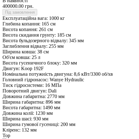
В наявності
400000.00 грн.
Під замовлення
Експлуатаційна вага:
1000 кг
Глибина копання:
165 см
Висота копання:
261 см
Висота скидання грунту:
185 см
Висота бульдозерного відвалу:
345 мм
Заглиблення відвалу:
255 мм
Ширина ковша:
38 см
Об'єм ковша:
25 л
Висота гусеничного блоку:
320 мм
Двигун:
Koop 192F
Номінальна потужність двигуна:
8,6 кВт/3300 об/хв
Головний гідронасос:
Wanye Hydraulic
Тиск гідросистеми:
16 МПа
Поворотний двигун:
Dali
Довжина габаритна:
2770 мм
Ширина габаритна:
896 мм
Висота габаритна:
1490 мм
Довжина колії:
1230 мм
Ширина шасі:
930 мм
Ширина гумової гусениці:
200 мм
Кліренс:
132 мм
Top