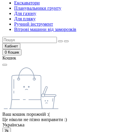
Екскаватори
Планувальники грунту
Для газону
Для пляжу
Ручний інструмент
Вітрові машини від заморозків
Кабінет
0
Кошик
Кошик
Ваш кошик порожній :(
Це ніколи не пізно виправити :)
Українська
Ук