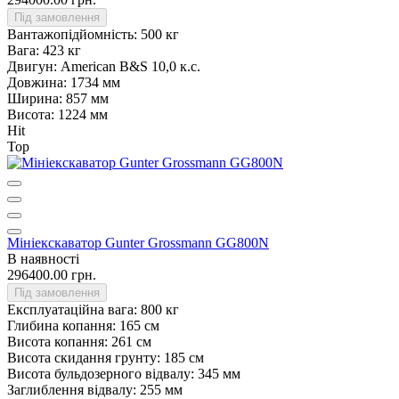
Під замовлення
Вантажопідйомність:
500 кг
Вага:
423 кг
Двигун:
American B&S 10,0 к.с.
Довжина:
1734 мм
Ширина:
857 мм
Висота:
1224 мм
Hit
Top
Мініекскаватор Gunter Grossmann GG800N
В наявності
296400.00 грн.
Під замовлення
Експлуатаційна вага:
800 кг
Глибина копання:
165 см
Висота копання:
261 см
Висота скидання грунту:
185 см
Висота бульдозерного відвалу:
345 мм
Заглиблення відвалу:
255 мм