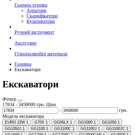
Газонна техніка
Аератори
Скарифікатори
Культиватори
Ручний інструмент
Аксесуари
Гідроізоляційні матеріали
Головна
Екскаватори
Екскаватори
Фільтр
17834
-
3458000
грн.
Ціна
-
грн.
Модель екскаватора
EURO 22W
1
G70X
1
GG06LX
1
GG1000
1
GG1050
1
GG1050J
1
GG1100
1
GG1100C
1
GG1100J
1
GG1100JC
1
GG1600
1
GG1700
1
GG1700C
1
GG2000CAB
1
GG3000
1