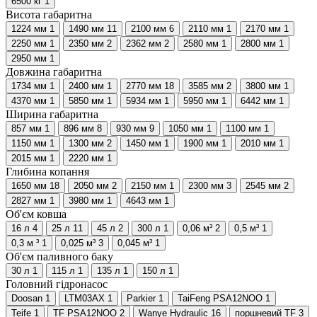
6500 кг
1
Висота габаритна
1224 мм
1
1490 мм
11
2100 мм
6
2110 мм
1
2170 мм
1
2250 мм
1
2350 мм
2
2362 мм
2
2580 мм
1
2800 мм
1
2950 мм
1
Довжина габаритна
1734 мм
1
2400 мм
1
2770 мм
18
3585 мм
2
3800 мм
1
4370 мм
1
5850 мм
1
5934 мм
1
5950 мм
1
6442 мм
1
Ширина габаритна
857 мм
1
896 мм
8
930 мм
9
1050 мм
1
1100 мм
1
1150 мм
1
1300 мм
2
1450 мм
1
1900 мм
1
2010 мм
1
2015 мм
1
2220 мм
1
Глибина копання
1650 мм
18
2050 мм
2
2150 мм
1
2300 мм
3
2545 мм
2
2827 мм
1
3980 мм
1
4643 мм
1
Об'єм ковша
16 л
4
25 л
11
45 л
2
300 л
1
0,06 м³
2
0,5 м³
1
0,3 м ³
1
0,025 м³
3
0,045 м³
1
Об'єм паливного баку
30 л
1
115 л
1
135 л
1
150 л
1
Головний гідронасос
Doosan
1
LTM03AX
1
Parkier
1
TaiFeng PSA12NOO
1
Teife
1
TF PSA12NOO
2
Wanye Hydraulic
16
поршневий TF
3