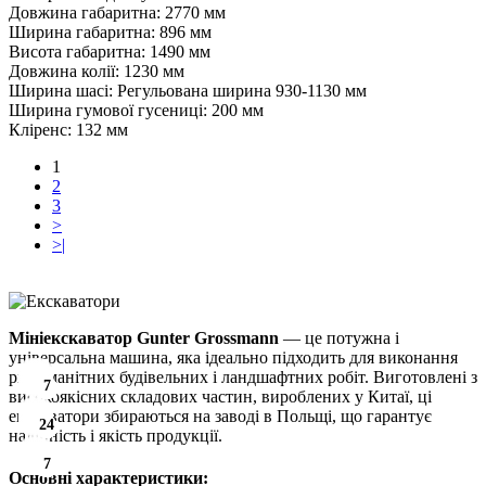
Довжина габаритна:
2770 мм
Ширина габаритна:
896 мм
Висота габаритна:
1490 мм
Довжина колії:
1230 мм
Ширина шасі:
Регульована ширина 930-1130 мм
Ширина гумової гусениці:
200 мм
Кліренс:
132 мм
1
2
3
>
>|
Мініекскаватор Gunter Grossmann
— це потужна і
універсальна машина, яка ідеально підходить для виконання
різноманітних будівельних і ландшафтних робіт. Виготовлені з
7
7
7
7
7
7
7
7
7
7
7
7
високоякісних складових частин, вироблених у Китаї, ці
екскаватори збираються на заводі в Польщі, що гарантує
24
24
24
24
24
24
24
24
24
24
24
24
надійність і якість продукції.
7
7
7
7
7
7
7
7
7
7
7
7
Основні характеристики: