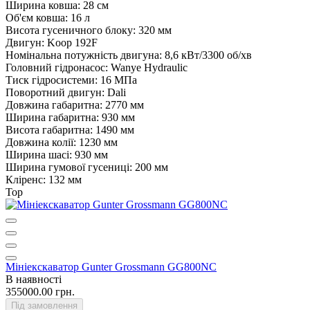
Ширина ковша:
28 см
Об'єм ковша:
16 л
Висота гусеничного блоку:
320 мм
Двигун:
Koop 192F
Номінальна потужність двигуна:
8,6 кВт/3300 об/хв
Головний гідронасос:
Wanye Hydraulic
Тиск гідросистеми:
16 МПа
Поворотний двигун:
Dali
Довжина габаритна:
2770 мм
Ширина габаритна:
930 мм
Висота габаритна:
1490 мм
Довжина колії:
1230 мм
Ширина шасі:
930 мм
Ширина гумової гусениці:
200 мм
Кліренс:
132 мм
Top
Мініекскаватор Gunter Grossmann GG800NС
В наявності
355000.00 грн.
Під замовлення