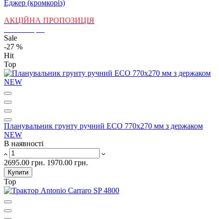
Еджер (кромкоріз)
АКЦІЙНА ПРОПОЗИЦІЯ
1100.00 грн.
Sale
-27 %
Hit
Top
Планувальник грунту ручний ЕCО 770x270 мм з держаком
NEW
В наявності
2695.00 грн.
1970.00 грн.
Купити
Top