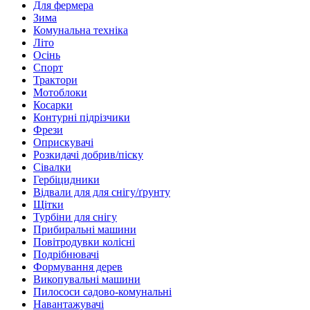
Для фермера
Зима
Комунальна техніка
Літо
Осінь
Спорт
Трактори
Мотоблоки
Косарки
Контурні підрізчики
Фрези
Оприскувачі
Розкидачі добрив/піску
Сівалки
Гербіцидники
Відвали для для снігу/ґрунту
Щітки
Турбіни для снігу
Прибиральні машини
Повітродувки колісні
Подрібнювачі
Формування дерев
Викопувальні машини
Пилососи садово-комунальні
Навантажувачі