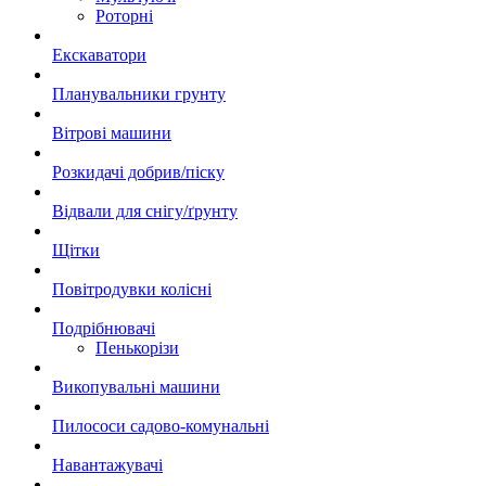
Роторні
Екскаватори
Планувальники грунту
Вітрові машини
Розкидачі добрив/піску
Відвали для снігу/ґрунту
Щітки
Повітродувки колісні
Подрібнювачі
Пенькорізи
Викопувальні машини
Пилососи садово-комунальні
Навантажувачі