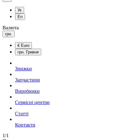
Ук
En
Валюта
грн.
€
Euro
грн.
Гривня
Знижки
Запчастини
Виробники
Сервісні центри
Статті
Контакти
1/1