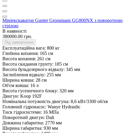
Мініекскаватор Gunter Grossmann GG800NX з поворотною
стрілою
В наявності
380000.00 грн.
Під замовлення
Експлуатаційна вага:
800 кг
Глибина копання:
165 см
Висота копання:
261 см
Висота скидання грунту:
185 см
Висота бульдозерного відвалу:
345 мм
Заглиблення відвалу:
255 мм
Ширина ковша:
28 см
Об'єм ковша:
16 л
Висота гусеничного блоку:
320 мм
Двигун:
Koop 192F
Номінальна потужність двигуна:
8,6 кВт/3300 об/хв
Головний гідронасос:
Wanye Hydraulic
Тиск гідросистеми:
16 МПа
Поворотний двигун:
Dali
Довжина габаритна:
2770 мм
Ширина габаритна:
930 мм