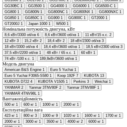
GG30BC
1
GG3500
1
GG4000
1
GG6000
1
GG6500-C
1
GG800
1
GG800N
1
GG800NC
1
GG800NX
1
GG800NXC
1
GG850
1
GG850C
1
GG900
1
GG900C
1
GT2000
1
GT2000J
1
Japan 1000
1
W500
1
Номінальна потужність двигуна, кВт
8,6 кВт/3300 об/хв
6
8,6 кВт/3600 об/хв
1
11 кВт/15 к.с.
2
12 кВт
3
15,2 кВт
2
18,4 кВт
2
18 кВт/2300 об/хв
3
18 кВт/3300 об/хв
4
18,4 кВт/3600 об/хв
1
18,5 кВт/2300 об/хв
3
37,5 кВт/2200 об/хв
1
48 кВт / 65 к.с.
1
60 кВт
1
74 кВт /100 к.с.
1
189,8кВт/3600 об/хв
1
Модель двигуна
American B&S Engine
1
Euro 5 Yuchai
1
Euro 5 Yuchai F3065-S580
1
Koop 192F
7
KUBOTA
13
KUBOTA D722
4
KUBOTA V1505
1
Perkins
3
Weichai
1
YANMAR
2
Yanmar 3TNV80F
2
Yanmar 3TNV88F
1
YANMAR 4TNV98L
1
Вантажопідйомність
500 кг
1
600 кг
1
1000 кг
1
2000 кг
1
Експлуатаційна вага
423 кг
1
800 кг
3
1000 кг
9
1020 кг
1
1600 кг
1
1700 кг
1
2000 кг
1
3000 кг
1
3500 кг
1
4000 кг
2
6000 кг
1