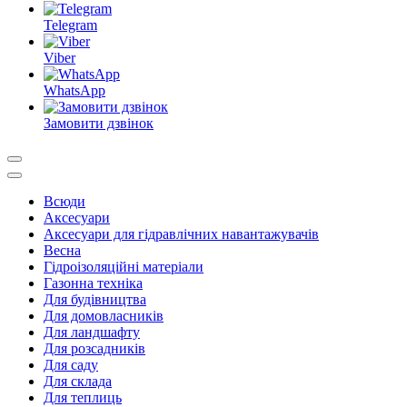
Telegram
Viber
WhatsApp
Замовити дзвінок
Всюди
Аксесуари
Аксесуари для гідравлічних навантажувачів
Весна
Гідроізоляційні матеріали
Газонна техніка
Для будівництва
Для домовласників
Для ландшафту
Для розсадників
Для саду
Для склада
Для теплиць