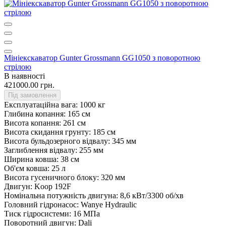
Мініекскаватор Gunter Grossmann GG1050 з поворотною
стрілою
В наявності
421000.00 грн.
Під замовлення
Експлуатаційна вага:
1000 кг
Глибина копання:
165 см
Висота копання:
261 см
Висота скидання грунту:
185 см
Висота бульдозерного відвалу:
345 мм
Заглиблення відвалу:
255 мм
Ширина ковша:
38 см
Об'єм ковша:
25 л
Висота гусеничного блоку:
320 мм
Двигун:
Koop 192F
Номінальна потужність двигуна:
8,6 кВт/3300 об/хв
Головний гідронасос:
Wanye Hydraulic
Тиск гідросистеми:
16 МПа
Поворотний двигун:
Dali