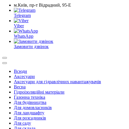
м.Київ, пр-т Відрадний, 95-Е
Telegram
Viber
WhatsApp
Замовити дзвінок
Всюди
Аксесуари
Аксесуари для гідравлічних навантажувачів
Весна
Гідроізоляційні матеріали
Газонна техніка
Для будівництва
Для домовласників
Для ландшафту
Для розсадників
Для саду
Для склада