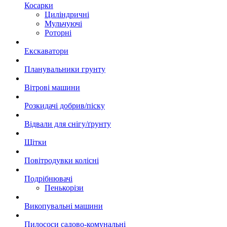
Косарки
Циліндричні
Мульчуючі
Роторні
Екскаватори
Планувальники грунту
Вітрові машини
Розкидачі добрив/піску
Відвали для снігу/ґрунту
Щітки
Повітродувки колісні
Подрібнювачі
Пенькорізи
Викопувальні машини
Пилососи садово-комунальні