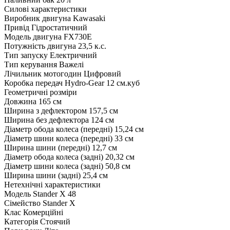
Силові характеристики
Виробник двигуна
Kawasaki
Привід
Гідростатичний
Модель двигуна
FX730E
Потужність двигуна
23,5 к.с.
Тип запуску
Електричний
Тип керування
Важелі
Лічильник мотогодин
Цифровий
Коробка передач
Hydro-Gear 12 см.куб
Геометричні розміри
Довжина
165 см
Ширина з дефлектором
157,5 см
Ширина без дефлектора
124 см
Діаметр обода колеса (передні)
15,24 см
Діаметр шини колеса (передні)
33 см
Ширина шини (передні)
12,7 см
Діаметр обода колеса (задні)
20,32 см
Діаметр шини колеса (задні)
50,8 см
Ширина шини (задні)
25,4 см
Нетехнічні характеристики
Модель
Stander X 48
Сімейство
Stander X
Клас
Комерційні
Категорія
Стоячий