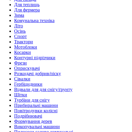
Для теплиць
Для фермера
Зима
Комунальна техніка
Літо
Осінь
Спорт
Трактори
Мотоблоки
Косарки
Контурні підрізчики
Фрези
Оприскувачі
Розкидачі добрив/піску
Сівалки
Гербіцидники
Відвали для для снігу/ґрунту
Щітки
Турбіни для снігу
Прибиральні машини
Повітродувки колісні
Подрібнювачі
Формування дерев
Викопувальні машини
Пилососи садово-комунальні