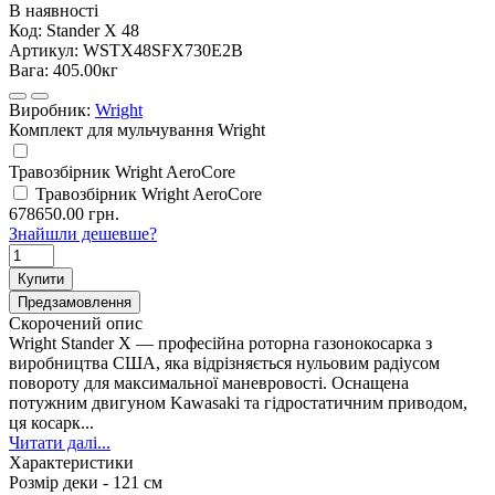
В наявності
Код:
Stander X 48
Артикул:
WSTX48SFX730E2B
Вага:
405.00кг
Виробник:
Wright
Комплект для мульчування Wright
Травозбірник Wright AeroCore
Травозбірник Wright AeroCore
678650.00 грн.
Знайшли дешевше?
Купити
Предзамовлення
Скорочений опис
Wright Stander X — професійна роторна газонокосарка з
виробництва США, яка відрізняється нульовим радіусом
повороту для максимальної маневровості. Оснащена
потужним двигуном Kawasaki та гідростатичним приводом,
ця косарк...
Читати далі...
Характеристики
Розмір деки -
121 см