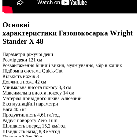
Основні
характеристики Газонокосарка Wright
Stander X 48
Параметри ріжучої деки
Розмір деки
121 см
Розвантаження
Бічний викид, мульчування, збір в кошик
Підйомна система
Quick-Cut
Кількість ножів
3
Довжина ножа
42 см
Мінімальна висота покосу
3,8 см
Максимальна висота покосу
14 см
Матеріал привідного шківа
Алюміній
Експлуатаційні параметри
Вага
405 кг
Продуктивність
4,61 га/год
Радіус повороту
Zero-Turn
Швидкість вперед
15,2 км/год
Швидкість назад
8,8 км/год
Паливний бак
20 л