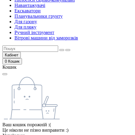
Навантажувачі
Екскаватори
Планувальники грунту
Для газону
Для пляжу
Ручний інструмент
Вітрові машини від заморозків
Кабінет
0
Кошик
Кошик
Ваш кошик порожній :(
Це ніколи не пізно виправити :)