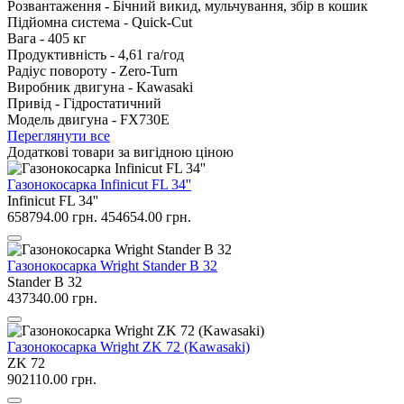
Розвантаження -
Бічний викид, мульчування, збір в кошик
Підйомна система -
Quick-Cut
Вага -
405 кг
Продуктивність -
4,61 га/год
Радіус повороту -
Zero-Turn
Виробник двигуна -
Kawasaki
Привід -
Гідростатичний
Модель двигуна -
FX730E
Переглянути все
Додаткові товари за вигідною ціною
Газонокосарка Infinicut FL 34''
Infinicut FL 34''
658794.00 грн.
454654.00 грн.
Газонокосарка Wright Stander B 32
Stander B 32
437340.00 грн.
Газонокосарка Wright ZK 72 (Kawasaki)
ZK 72
902110.00 грн.