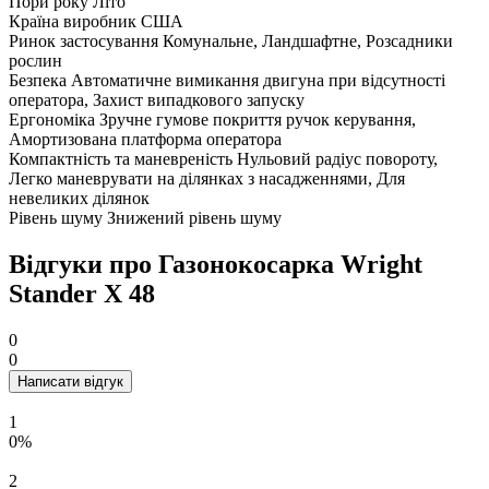
Пори року
Літо
Країна виробник
США
Ринок застосування
Комунальне, Ландшафтне, Розсадники
рослин
Безпека
Автоматичне вимикання двигуна при відсутності
оператора, Захист випадкового запуску
Ергономіка
Зручне гумове покриття ручок керування,
Амортизована платформа оператора
Компактність та маневреність
Нульовий радіус повороту,
Легко маневрувати на ділянках з насадженнями, Для
невеликих ділянок
Рівень шуму
Знижений рівень шуму
Відгуки про Газонокосарка Wright
Stander X 48
0
0
Написати відгук
1
0%
2