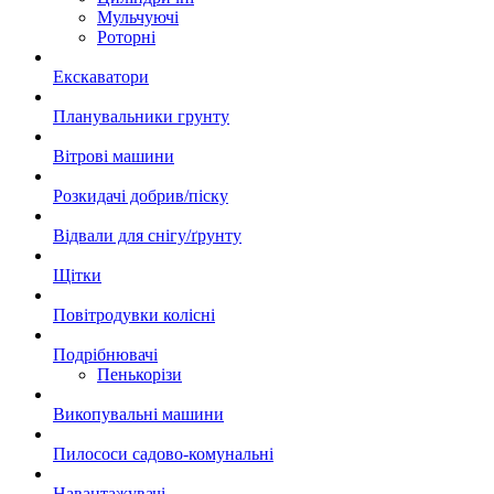
Мульчуючі
Роторні
Екскаватори
Планувальники грунту
Вітрові машини
Розкидачі добрив/піску
Відвали для снігу/ґрунту
Щітки
Повітродувки колісні
Подрібнювачі
Пенькорізи
Викопувальні машини
Пилососи садово-комунальні
Навантажувачі