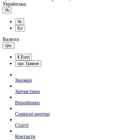
Українська
Ук
Ук
En
Валюта
грн.
€
Euro
грн.
Гривня
Знижки
Запчастини
Виробники
Сервісні центри
Статті
Контакти