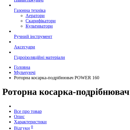
Газонна техніка
Аератори
Скарифікатори
Культиватори
Ручний інструмент
Аксесуари
Гідроізоляційні матеріали
Головна
Мульчуючі
Роторна косарка-подрібнювач POWER 160
Роторна косарка-подрібнюва
Все про товар
Опис
Характеристики
0
Відгуки