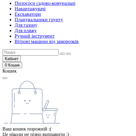
Пилососи садово-комунальні
Навантажувачі
Екскаватори
Планувальники грунту
Для газону
Для пляжу
Ручний інструмент
Вітрові машини від заморозків
Кабінет
0
Кошик
Кошик
Ваш кошик порожній :(
Це ніколи не пізно виправити :)