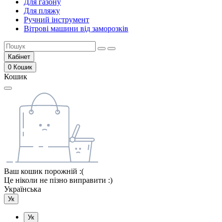
Для газону
Для пляжу
Ручний інструмент
Вітрові машини від заморозків
Кабінет
0
Кошик
Кошик
Ваш кошик порожній :(
Це ніколи не пізно виправити :)
Українська
Ук
Ук