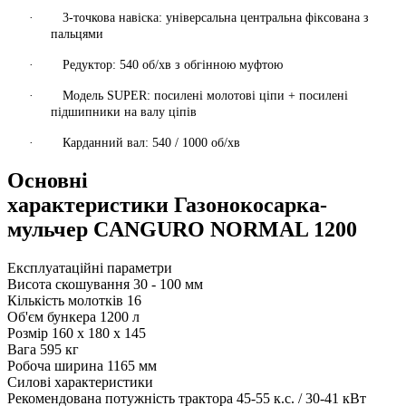
·
3-точкова навіска:
універсальна центральна фіксована з
пальцями
·
Редуктор:
540 об/хв з обгінною муфтою
·
Модель SUPER:
посилені молотові ціпи +
посилені
підшипники
на валу ціпів
·
Карданний вал:
540 / 1000 об/хв
Основні
характеристики Газонокосарка-
мульчер CANGURO NORMAL 1200
Експлуатаційні параметри
Висота скошування
30 - 100 мм
Кількість молотків
16
Об'єм бункера
1200 л
Розмір
160 x 180 x 145
Вага
595 кг
Робоча ширина
1165 мм
Силові характеристики
Рекомендована потужність трактора
45-55 к.с. / 30-41 кВт