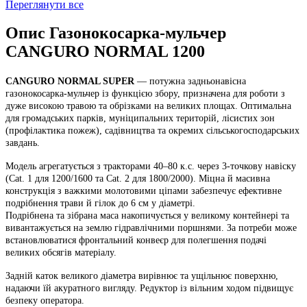
Переглянути все
Опис Газонокосарка-мульчер
CANGURO NORMAL 1200
CANGURO NORMAL SUPER
— потужна задньонавісна
газонокосарка-мульчер із функцією збору, призначена для роботи з
дуже високою травою та обрізками
на великих площах. Оптимальна
для
громадських парків, муніципальних територій, лісистих зон
(профілактика пожеж), садівництва
та окремих сільськогосподарських
завдань.
Модель агрегатується з тракторами
40–80 к.с.
через
3-точкову навіску
(Cat. 1 для 1200/1600 та Cat. 2 для 1800/2000). Міцна й масивна
конструкція з
важкими молотовими ціпами
забезпечує ефективне
подрібнення трави й гілок
до 6 см у діаметрі
.
Подрібнена та зібрана маса накопичується у великому контейнері та
вивантажується на землю гідравлічними поршнями
. За потреби може
встановлюватися
фронтальний конвеєр
для полегшення подачі
великих обсягів матеріалу.
Задній каток великого діаметра
вирівнює та ущільнює поверхню,
надаючи їй акуратного вигляду.
Редуктор із вільним ходом
підвищує
безпеку оператора.