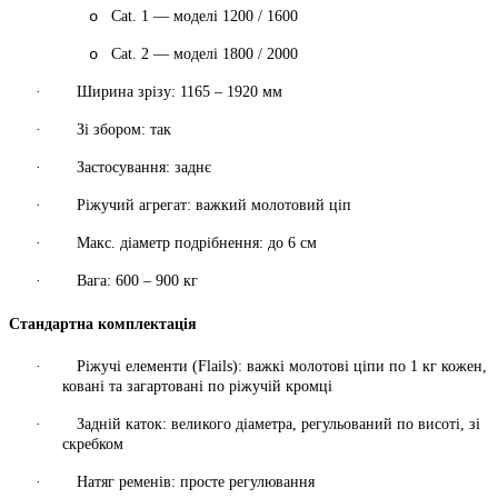
o
Cat. 1 — моделі 1200 / 1600
o
Cat. 2 — моделі 1800 / 2000
·
Ширина зрізу:
1165 – 1920 мм
·
Зі збором:
так
·
Застосування:
заднє
·
Ріжучий агрегат:
важкий молотовий ціп
·
Макс. діаметр подрібнення:
до 6 см
·
Вага:
600 – 900 кг
Стандартна комплектація
·
Ріжучі елементи (Flails):
важкі молотові ціпи по
1 кг
кожен,
ковані та загартовані по ріжучій кромці
·
Задній каток:
великого діаметра, регульований по висоті, зі
скребком
·
Натяг ременів:
просте регулювання