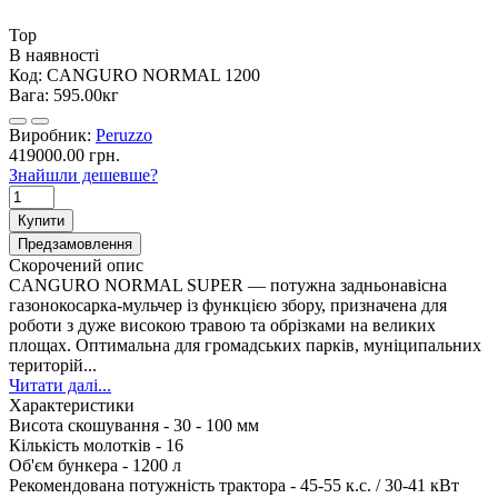
Top
В наявності
Код:
CANGURO NORMAL 1200
Вага:
595.00кг
Виробник:
Peruzzo
419000.00 грн.
Знайшли дешевше?
Купити
Предзамовлення
Скорочений опис
CANGURO NORMAL SUPER — потужна задньонавісна
газонокосарка-мульчер із функцією збору, призначена для
роботи з дуже високою травою та обрізками на великих
площах. Оптимальна для громадських парків, муніципальних
територій...
Читати далі...
Характеристики
Висота скошування -
30 - 100 мм
Кількість молотків -
16
Об'єм бункера -
1200 л
Рекомендована потужність трактора -
45-55 к.с. / 30-41 кВт