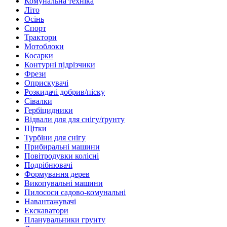
Комунальна техніка
Літо
Осінь
Спорт
Трактори
Мотоблоки
Косарки
Контурні підрізчики
Фрези
Оприскувачі
Розкидачі добрив/піску
Сівалки
Гербіцидники
Відвали для для снігу/ґрунту
Щітки
Турбіни для снігу
Прибиральні машини
Повітродувки колісні
Подрібнювачі
Формування дерев
Викопувальні машини
Пилососи садово-комунальні
Навантажувачі
Екскаватори
Планувальники грунту