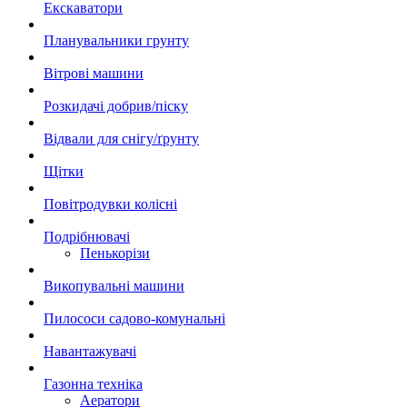
Екскаватори
Планувальники грунту
Вітрові машини
Розкидачі добрив/піску
Відвали для снігу/ґрунту
Щітки
Повітродувки колісні
Подрібнювачі
Пенькорізи
Викопувальні машини
Пилососи садово-комунальні
Навантажувачі
Газонна техніка
Аератори