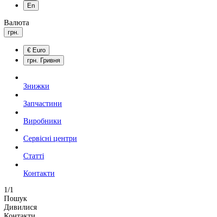
En
Валюта
грн.
€
Euro
грн.
Гривня
Знижки
Запчастини
Виробники
Сервісні центри
Статті
Контакти
1/1
Пошук
Дивилися
Контакти