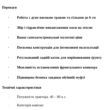
Переваги
·
Робота з дуже високою травою та гілками до 6 см
·
Збір і гідравлічне вивантаження маси на землю
·
Важкі самозагострювальні молотові ціпи
·
Посилена конструкція для інтенсивної експлуатації
·
Регульований задній каток для вирівнювання ґрунту
·
Можливість встановлення фронтального конвеєра
·
Підвищена безпека завдяки обгінній муфті
Технічні характеристики
·
Потужність трактора:
40 – 80 к.с.
·
Категорія навіски: