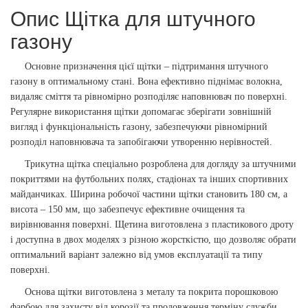
Опис Щітка для штучного
газону
Основне призначення цієї щітки – підтримання штучного
газону в оптимальному стані. Вона ефективно піднімає волокна,
видаляє сміття та рівномірно розподіляє наповнювач по поверхні.
Регулярне використання щітки допомагає зберігати зовнішній
вигляд і функціональність газону, забезпечуючи рівномірний
розподіл наповнювача та запобігаючи утворенню нерівностей.
Трикутна щітка спеціально розроблена для догляду за штучними
покриттями на футбольних полях, стадіонах та інших спортивних
майданчиках. Ширина робочої частини щітки становить 180 см, а
висота – 150 мм, що забезпечує ефективне очищення та
вирівнювання поверхні. Щетина виготовлена з пластикового дроту
і доступна в двох моделях з різною жорсткістю, що дозволяє обрати
оптимальний варіант залежно від умов експлуатації та типу
поверхні.
Основа щітки виготовлена з металу та покрита порошковою
фарбою для захисту від корозії та продовження терміну служби.