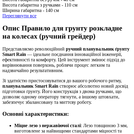
Висота габаритна з ручками -
110 см
Ширина габаритна -
140 см
Переглянути все
Опис Правило для грунту розкладне
на колесах (ручний грейдер)
Представляємо революційний
ручний планувальник ґрунту
Smart Rain
— ідеальне поєднання інноваційної інженерії,
ефективності та комфорту. Цей інструмент змінює підхід до
вирівнювання поверхонь, роблячи процес легким та
надзвичайно результативним.
Зі здатністю пристосовуватися до вашого робочого ритму,
планувальник Smart Rain
створює абсолютно новий досвід
підготовки ґрунту. Його конструкція з двома ручками, що
дозволяє одному оператору тягнути, а іншому штовхати,
забезпечує збалансовану та миттєву роботу.
Основні характеристики:
Міцне лезо з нержавіючої сталі
: Лезо товщиною 3 мм,
виготовлене за найвищими стандартами міцності та