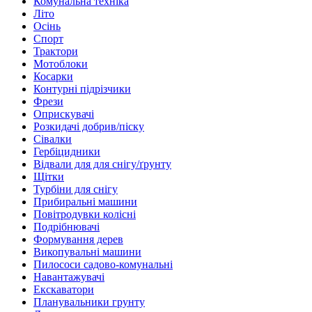
Комунальна техніка
Літо
Осінь
Спорт
Трактори
Мотоблоки
Косарки
Контурні підрізчики
Фрези
Оприскувачі
Розкидачі добрив/піску
Сівалки
Гербіцидники
Відвали для для снігу/ґрунту
Щітки
Турбіни для снігу
Прибиральні машини
Повітродувки колісні
Подрібнювачі
Формування дерев
Викопувальні машини
Пилососи садово-комунальні
Навантажувачі
Екскаватори
Планувальники грунту