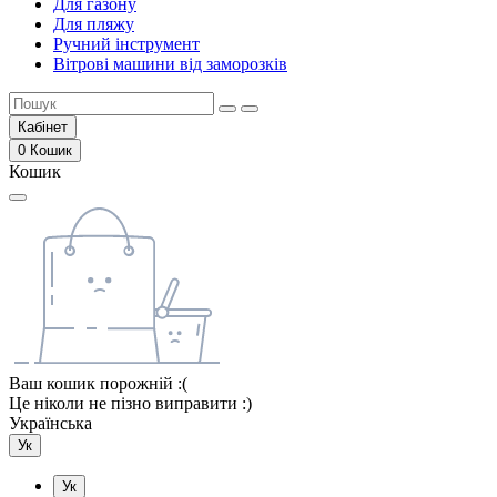
Для газону
Для пляжу
Ручний інструмент
Вітрові машини від заморозків
Кабінет
0
Кошик
Кошик
Ваш кошик порожній :(
Це ніколи не пізно виправити :)
Українська
Ук
Ук