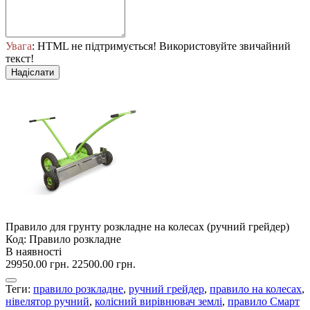
Увага
: HTML не підтримується! Використовуйте звичайний
текст!
Надіслати
Правило для грунту розкладне на колесах (ручний грейдер)
Код: Правило розкладне
В наявності
29950.00 грн.
22500.00 грн.
Теги:
правило розкладне
,
ручний грейдер
,
правило на колесах
,
нівелятор ручний
,
колісний вирівнювач землі
,
правило Смарт