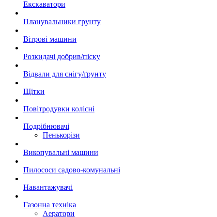
Екскаватори
Планувальники грунту
Вітрові машини
Розкидачі добрив/піску
Відвали для снігу/ґрунту
Щітки
Повітродувки колісні
Подрібнювачі
Пенькорізи
Викопувальні машини
Пилососи садово-комунальні
Навантажувачі
Газонна техніка
Аератори