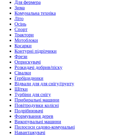
Для фермера
Зима
Комунальна техніка
Літо
Осінь
Спорт
Трактори
Мотоблоки
Косарки
Контурні підрізчики
Фрези
Оприскувачі
Розкидачі добрив/піску
Сівалки
Гербіцидники
Відвали для для снігу/ґрунту
Щітки
Турбіни для снігу
Прибиральні машини
Повітродувки колісні
Подрібнювачі
Формування дерев
Викопувальні машини
Пилососи садово-комунальні
Навантажувачі