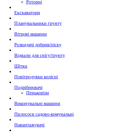
Роторні
Екскаватори
Планувальники грунту
Вітрові машини
Розкидачі добрив/піску
Відвали для снігу/ґрунту
Щітки
Повітродувки колісні
Подрібнювачі
Пенькорізи
Викопувальні машини
Пилососи садово-комунальні
Навантажувачі