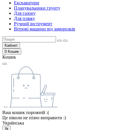
Екскаватори
Планувальники грунту
Для газону
Для пляжу
Ручний інструмент
Вітрові машини від заморозків
Кабінет
0
Кошик
Кошик
Ваш кошик порожній :(
Це ніколи не пізно виправити :)
Українська
Ук