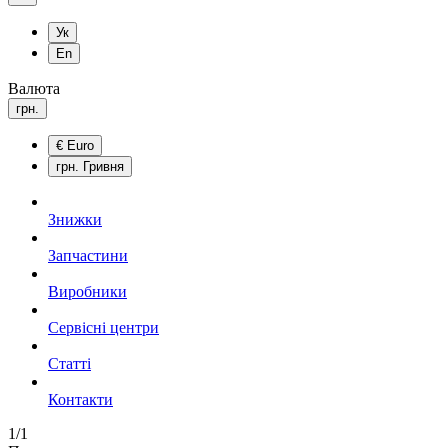
Ук
En
Валюта
грн.
€
Euro
грн.
Гривня
Знижки
Запчастини
Виробники
Сервісні центри
Статті
Контакти
1/1