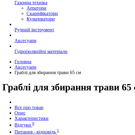
Газонна техніка
Аератори
Скарифікатори
Культиватори
Ручний інструмент
Аксесуари
Гідроізоляційні матеріали
Головна
Аксесуари
Граблі для збирання трави 65 см
Граблі для збирання трави 65
Все про товар
Опис
Характеристики
0
Відгуки
1
Питання - відповідь