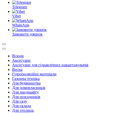
Telegram
Viber
WhatsApp
Замовити дзвінок
Всюди
Аксесуари
Аксесуари для гідравлічних навантажувачів
Весна
Гідроізоляційні матеріали
Газонна техніка
Для будівництва
Для домовласників
Для ландшафту
Для розсадників
Для саду
Для склада
Для теплиць