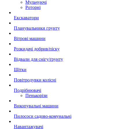
Мульчуючі
Роторні
Екскаватори
Планувальники грунту
Вітрові машини
Розкидачі добрив/піску
Відвали для снігу/ґрунту
Щітки
Повітродувки колісні
Подрібнювачі
Пенькорізи
Викопувальні машини
Пилососи садово-комунальні
Навантажувачі