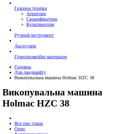
Газонна техніка
Аератори
Скарифікатори
Культиватори
Ручний інструмент
Аксесуари
Гідроізоляційні матеріали
Головна
Для ландшафту
Викопувальна машина Holmac HZC 38
Викопувальна машина
Holmac HZC 38
Все про товар
Опис