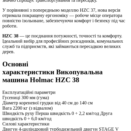
значно спрощує транспортування та пересадку.
У порівнянні з попередньою моделлю
HZC 37
, нова версія
отримала покращену ергономіку —
робоче місце оператора
повністю ізольоване
, забезпечуючи комфорт і безпеку під час
роботи.
HZC 38
— це поєднання потужності, точності та комфорту.
Ідеальний вибір для професійних розсадників, комунальних
служб та підприємств, які займаються пересадкою великих
дерев.
Основні
характеристики Викопувальна
машина Holmac HZC 38
Експлуатаційні параметри
Гусениці
300 мм (гума)
Діаметр кореневої грудки
від 40 см до 140 см
Вага
2200 кг (з відвалом)
Швидкість руху
Перша швидкість 0 ÷ 2,2 км/год Друга
швидкість 0 ÷ 6,0 км/год
Силові характеристики
Двигун
4-циліндровий турбодизельний двигун STAGE V