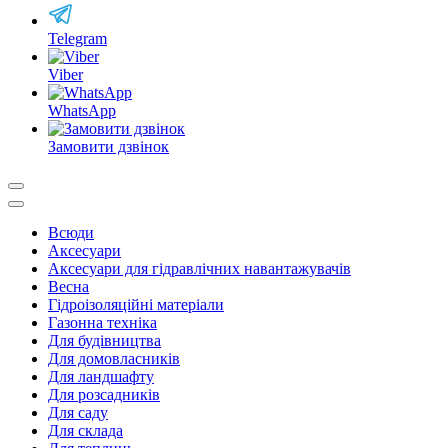
Telegram
Viber
WhatsApp
Замовити дзвінок
Всюди
Аксесуари
Аксесуари для гідравлічних навантажувачів
Весна
Гідроізоляційні матеріали
Газонна техніка
Для будівництва
Для домовласників
Для ландшафту
Для розсадників
Для саду
Для склада