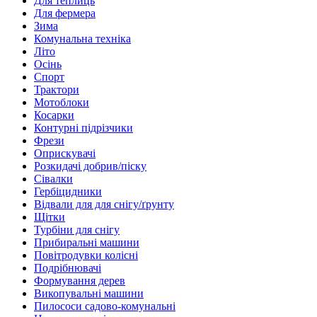
Для теплиць
Для фермера
Зима
Комунальна техніка
Літо
Осінь
Спорт
Трактори
Мотоблоки
Косарки
Контурні підрізчики
Фрези
Оприскувачі
Розкидачі добрив/піску
Сівалки
Гербіцидники
Відвали для для снігу/ґрунту
Щітки
Турбіни для снігу
Прибиральні машини
Повітродувки колісні
Подрібнювачі
Формування дерев
Викопувальні машини
Пилососи садово-комунальні