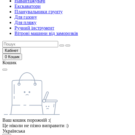
Навантажувачі
Екскаватори
Планувальники грунту
Для газону
Для пляжу
Ручний інструмент
Вітрові машини від заморозків
Кабінет
0
Кошик
Кошик
Ваш кошик порожній :(
Це ніколи не пізно виправити :)
Українська