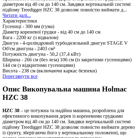
діаметром від 40 см до 140 см. Завдяки вертикальній системі
підйому Treedigger HZC 38 дозволяє повністю виймати д...
Читати далі...
Характеристики
Гусениці -
300 мм (гума)
Діаметр кореневої грудки -
від 40 см до 140 см
Вага -
2200 кг (з відвалом)
Двигун -
4-циліндровий турбодизельний двигун STAGE V
Об'єм двигуна -
2403 см³
Потужність двигуна -
50,2 (37,4 кВт)
Ширина -
266 см (без леза) 106 см (із закритими гусеницями)
144 см (з відкритими гусеницями)
Висота -
238 см (включаючи каркас безпеки)
Переглянути все
Опис Викопувальна машина Holmac
HZC 38
HZC 38
– це потужна та надійна машина, розроблена для
ефективного викопування дерев із кореневими грудками
діаметром від
40 см до 140 см
. Завдяки вертикальній системі
підйому
Treedigger HZC 38
дозволяє повністю виймати дерево
із ґрунту, зберігаючи його у вертикальному положенні, що